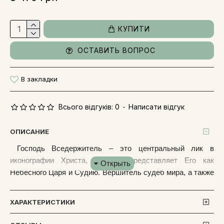
КУПИТИ
ОСТАВИТЬ ВОПРОС
В закладки
Всього відгуків: 0
-
Написати відгук
ОПИСАНИЕ
Господь Вседержитель – это центральный лик в
иконографии Христа, который представляет Его как
Небесного Царя и Судию. Вершитель судеб мира, а также
Источник Истины: одна рука благословляет, а вторая Его
рука держит книгу жизни как символ многогранной
ХАРАКТЕРИСТИКИ
Божественной мудрости.