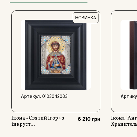
НОВИНКА
Артикул:
0103042003
Артику
Ікона «Святий Ігор» з
Ікона "Ан
6 210 грн
інкруст...
Хранитель"