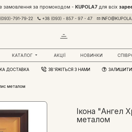
е замовлення за промокодом -
KUPOLA7
для всіх
заре
(093)-791-79-22
+38 (093) - 857 - 97 - 47
INFO@KUPOLA.
КАТАЛОГ
АКЦІЇ
НОВИНКИ
СПІВ
КА ДОСТАВКА
ЗВ'ЯЖІТЬСЯ З НАМИ
ЗАЛИШИТИ
зпис металом
Ікона "Ангел 
металом