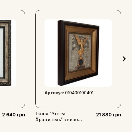
Артикул:
010400100401
Ікона "Ангел
2 640 грн
21 880 грн
Хранитель" з визо...