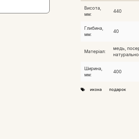
Висота,
440
мм:
Глибина,
40
мм:
медь, посе
Матеріал:
натурально
Ширина,
400
мм:
икона
подарок