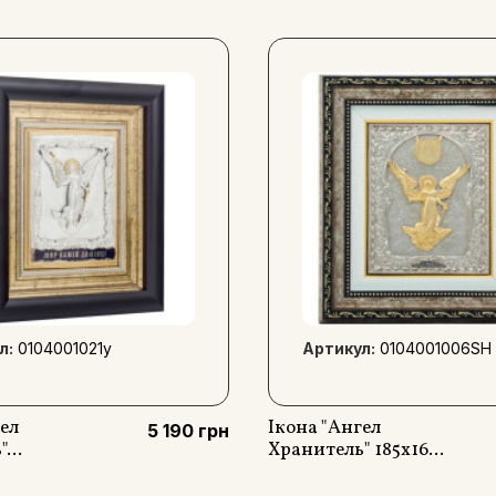
л:
0104001021у
Артикул:
0104001006SH
гел
Ікона "Ангел
5 190 грн
...
Хранитель" 185х16...