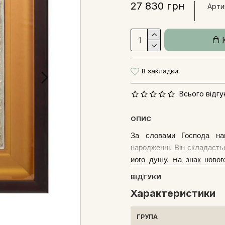
27 830 грн
Арти
В закладки
Всього відгук
ОПИС
За
словами Господа наш
народженні. Він складаєть
його душу. На знак ново
вигляді немовляти. При хр
ВІДГУКИ
Господом Богом дається А
Характеристики
при сході сонця Ангели Хр
запису діянь своїх підопіч
ГРУПА
Бог йому каже: «Не засмучу