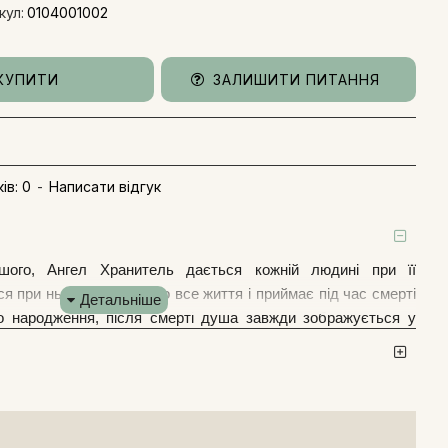
кул:
0104001002
КУПИТИ
ЗАЛИШИТИ ПИТАННЯ
ів: 0
-
Написати відгук
ого, Ангел Хранитель дається кожній людині при її
ся при ньому невідлучно все життя і приймає під час смерті
го народження, після смерті душа завжди зображується у
ещенні дається ім'я святого покровителя на вибір людей, а
нгел Хранитель. За апокрифічним видінням апостола Павла,
анителі летять до престолу Божого і несуть Господу нашому
них. Ангел праведного радіє, Ангел грішника сумує. Господь
йся, не залишай грішника і колись він покається».