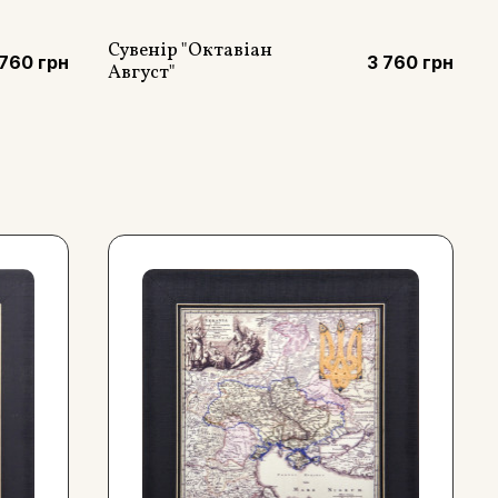
Сувенір "Октавіан
 760 грн
3 760 грн
Август"