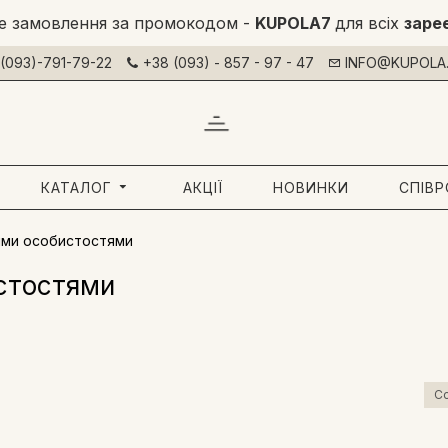
е замовлення за промокодом -
KUPOLA7
для всіх
заре
(093)-791-79-22
+38 (093) - 857 - 97 - 47
INFO@KUPOLA.
КАТАЛОГ
АКЦІЇ
НОВИНКИ
СПІВ
ими особистостями
истостями
Со