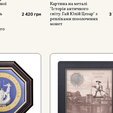
ної
Картина на металі
"Історія античного
ь
світу. Гай Юлій Цезар" з
2 420 грн
3
репліками позолочених
монет
ого