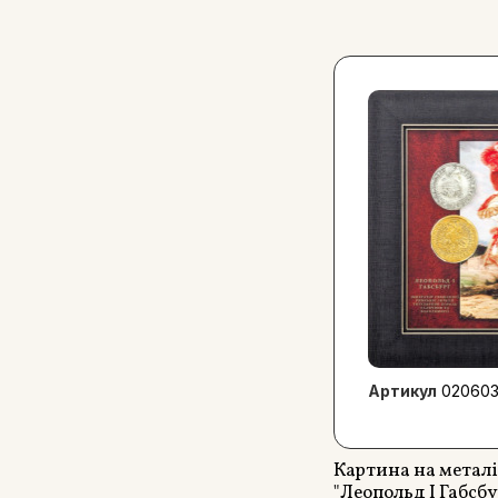
Артикул
02060
Картина на металі
"Леопольд I Габсбу