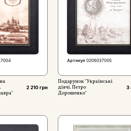
37004
Артикул
0206037005
на
Подарунок "Українські
.
діячі. Петро
2 210 грн
3
лавра"
Дорошенко"