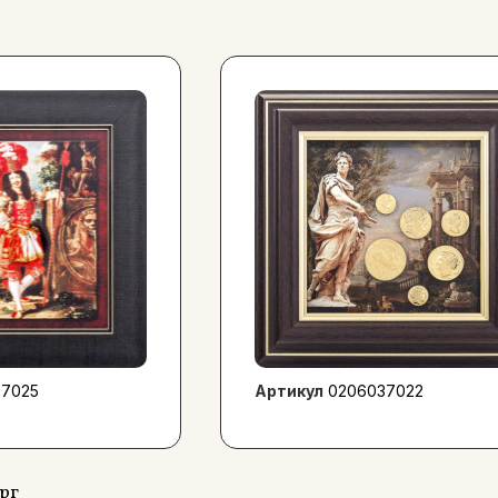
37025
Артикул
0206037022
рг