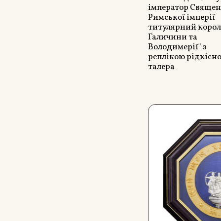
імператор Священ
Римської імперії
титулярний корол
Галичини та
Володимерії" з
реплікою рідкісн
талера