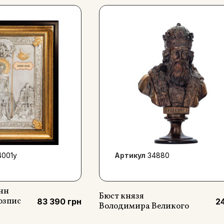
4001y
Артикул
34880
анн
Бюст князя
озпис
83 390 грн
24
Володимира Великого