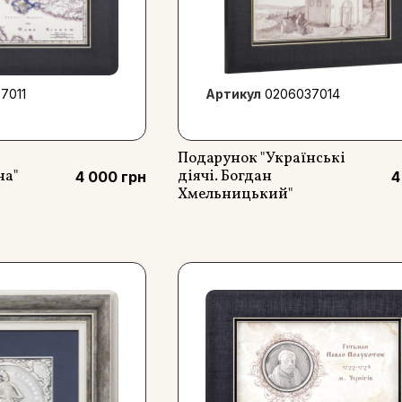
7011
Артикул
0206037014
Подарунок "Українські
на"
діячі. Богдан
4 000 грн
4
Хмельницький"