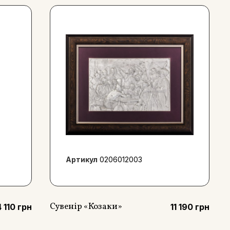
Артикул
0206012003
Сувенір «Козаки»
 110 грн
11 190 грн