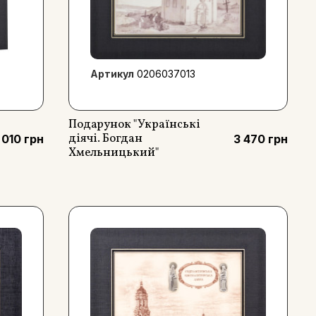
Артикул
0206037013
Подарунок "Українські
діячі. Богдан
 010 грн
3 470 грн
Хмельницький"