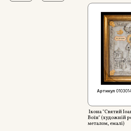
Артикул
010301
Ікона "Святий Іо
Воїн" (художній р
металом, емалі)