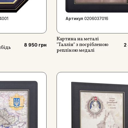
4001
Артикул
0206037016
Картина на металі
"Таллін" з посрібленою
8 950 грн
2
ибідь
реплікою медалі