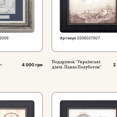
2006
Артикул
0206037007
Подарунок "Українські
»
4 000 грн
2
діячі. Павло Полуботок"