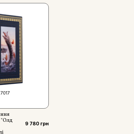
7017
ання
і "Олд
9 780 грн
лі