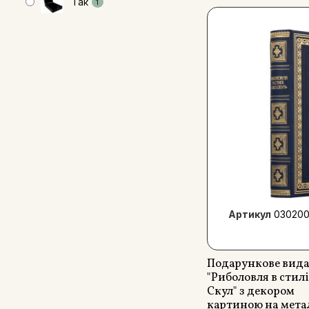
Так
1
Артикул
030200
Подарункове вид
"Риболовля в стил
Скул" з декором
картиною на мета