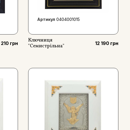
Артикул
0404001015
Ключниця
 210 грн
12 190 грн
"Семистрільна"