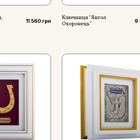
,
Ключниця "Янгол
11 560 грн
9
Охоронець"