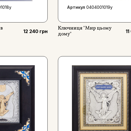
1018у
Артикул
0404001019y
 в
Ключниця "Мир цьому
12 240 грн
11
дому"