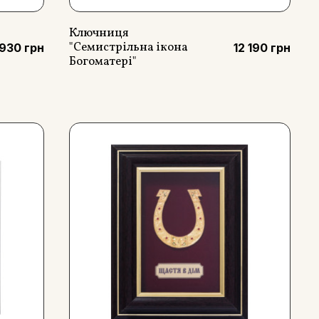
Ключниця
"Семистрільна ікона
 930 грн
12 190 грн
Богоматері"