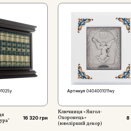
1025y
Артикул
0404001011wy
Ключниця «Янгол-
ця
Охоронець»
16 320 грн
8
ура"
(ювелірний декор)