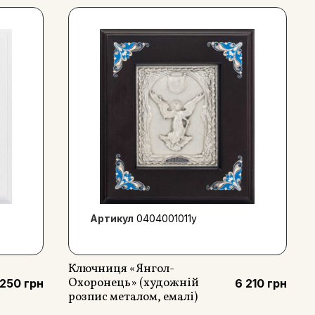
Артикул
0404001011y
Ключниця «Янгол-
Охоронець» (художній
 250 грн
6 210 грн
розпис металом, емалі)