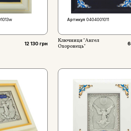
1013w
Артикул
0404001011
Ключниця "Ангел
12 130 грн
6
Охоронець"