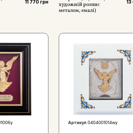
11 770 грн
13
художній розпис
металом, емалі)
1006y
Артикул
0404001014wy