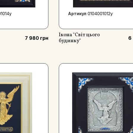
1014y
Артикул
0104001012у
Ікона "Світ цього
7 980 грн
6
будинку"