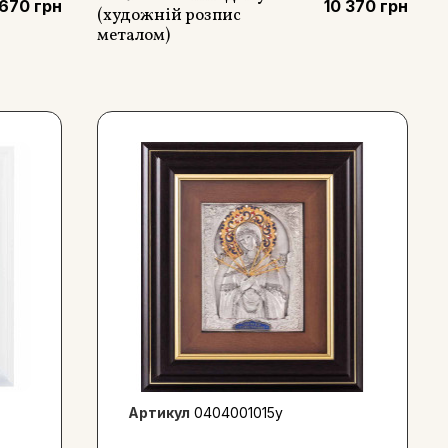
 670 грн
10 370 грн
(художній розпис
металом)
Артикул
0404001015y