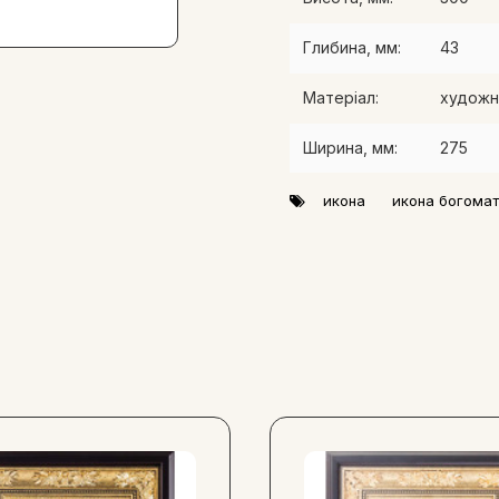
1595
року грецький митроп
іконою Богородиці, від я
Глибина, мм:
43
поставлена до зведеного н
виник монастир.
Матеріал:
художн
Ширина, мм:
275
икона
икона богома