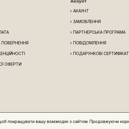
Акаунт
АКАУНТ
ЗАМОВЛЕННЯ
ЛАТА
ПАРТНЕРСЬКА ПРОГРАМА
А ПОВЕРНЕННЯ
ПОВІДОМЛЕННЯ
ДЕНЦІЙНОСТІ
ПОДАРУНКОВІ СЕРТИФІКА
ОЇ ОФЕРТИ
 щоб покращувати вашу взаємодію з сайтом. Продовжуючи кор
і сайти вміють робити хлопці з iWeb.