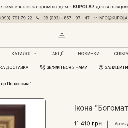
е замовлення за промокодом -
KUPOLA7
для всіх
заре
(093)-791-79-22
+38 (093) - 857 - 97 - 47
INFO@KUPOLA.
КАТАЛОГ
АКЦІЇ
НОВИНКИ
СПІВ
КА ДОСТАВКА
ЗВ'ЯЖІТЬСЯ З НАМИ
ЗАЛИШИТИ
тір Почаївська"
Ікона "Богомат
11 410 грн
Артику