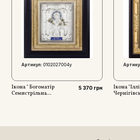
Артикул:
0102027004у
Артику
Ікона " Богоматір
Ікона "Ілл
5 370 грн
Семистрільна...
Чернігівсь