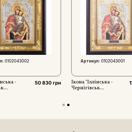
л:
0102043002
Артикул:
0102043001
інська -
Ікона "Іллінська -
50 830 грн
1
к...
Чернігівськ...