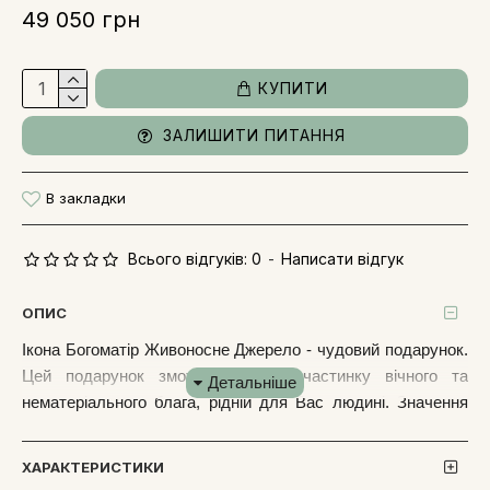
49 050 грн
КУПИТИ
ЗАЛИШИТИ ПИТАННЯ
В закладки
Всього відгуків: 0
-
Написати відгук
ОПИС
Ікона Богоматір Живоносне Джерело - чудовий подарунок.
Цей подарунок зможе передати частинку вічного та
нематеріального блага, рідній для Вас людині. Значення
такого подарунка величезне та непідвладне часу. Ікона
буде служити оберегом, і наставлятиме володаря на
ХАРАКТЕРИСТИКИ
істинний шлях.