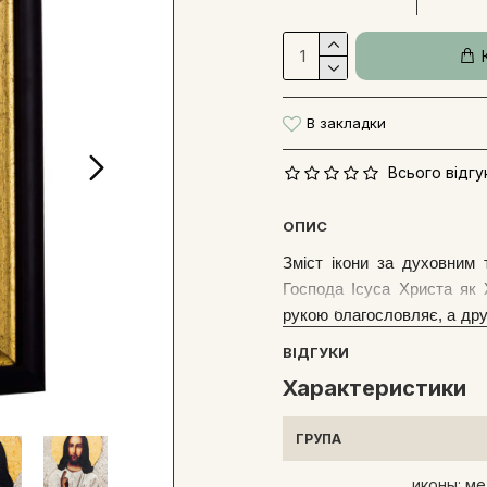
В закладки
Всього відгук
ОПИС
Зміст ікони за духовним
Господа Ісуса Христа як
рукою благословляє, а дру
написані імена врятованих 
ВІДГУКИ
Вседержителя» входить д
Характеристики
першою вносить у будинок
молебень увечері та вранці
ГРУПА
иконы: ме