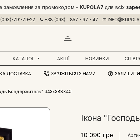
е замовлення за промокодом -
KUPOLA7
для всіх
заре
(093)-791-79-22
+38 (093) - 857 - 97 - 47
INFO@KUPOLA.
КАТАЛОГ
АКЦІЇ
НОВИНКИ
СПІВ
КА ДОСТАВКА
ЗВ'ЯЖІТЬСЯ З НАМИ
ЗАЛИШИТИ
подь Вседержитель" 343x388x40
Ікона "Госпо
10 090 грн
Артик