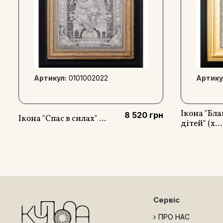
Артикул:
0101002022
Артику
Ікона "Бл
8 520 грн
Ікона "Спас в силах" ...
дітей" (х...
Сервіс
ПРО НАС