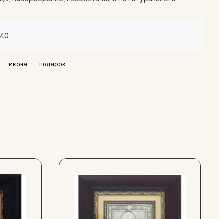
x40
икона
подарок