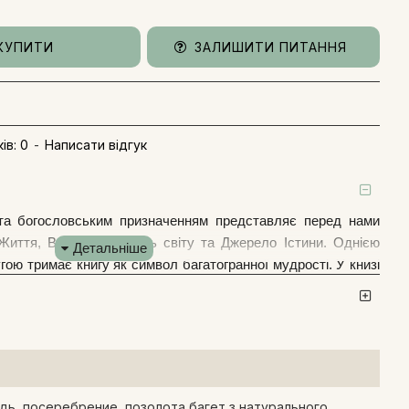
КУПИТИ
ЗАЛИШИТИ ПИТАННЯ
ів: 0
-
Написати відгук
 та богословським призначенням представляє перед нами
 Життя, Вершитель доль світу та Джерело Істини. Однією
гою тримає книгу як символ багатогранної мудрості. У книзі
та Благої Вісті. За українськими традиціями ікона «Господа
о складу вінчальної пари. Цю ікону селянин зазвичай
, де народжується молода сім'я. Перед іконою здійснюють
.
дь, посеребрение, позолота багет з натурального