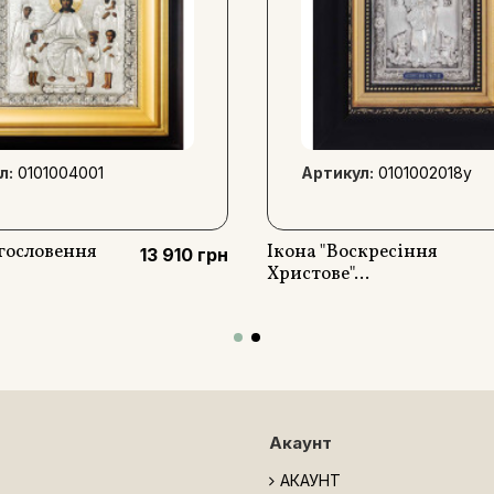
л:
0101004001
Артикул:
0101002018y
агословення
Ікона "Воскресіння
13 910 грн
Христове"...
Акаунт
АКАУНТ