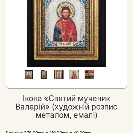
Ікона «Святий мученик
Валерій» (художній розпис
металом, емалі)
Розміри:
378.00mm x 310.00mm x 40.00mm