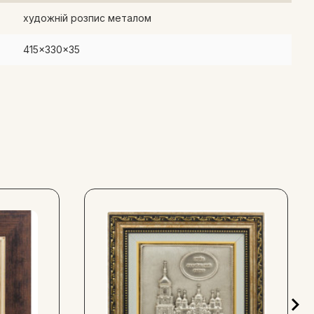
ями золотистого світла, зневажає чорну постать диявола.
художній розпис металом
містом. У залитому сріблястим світлом просторі
ної святковості й урочистості постаті надає сріблястий
415x330x35
оботи підкреслена неймовірним плетінням посрібленого
й Архангел Михаїл з молитвою буде вашим захисником і
льний сенс.