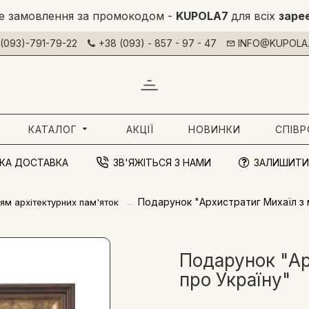
е замовлення за промокодом -
KUPOLA7
для всіх
заре
(093)-791-79-22
+38 (093) - 857 - 97 - 47
INFO@KUPOLA.
КАТАЛОГ
АКЦІЇ
НОВИНКИ
СПІВ
КА ДОСТАВКА
ЗВ'ЯЖІТЬСЯ З НАМИ
ЗАЛИШИТИ
Подарунок "Архистратиг Михаїл з 
ям архітектурних пам'яток
Подарунок "Ар
про Україну"