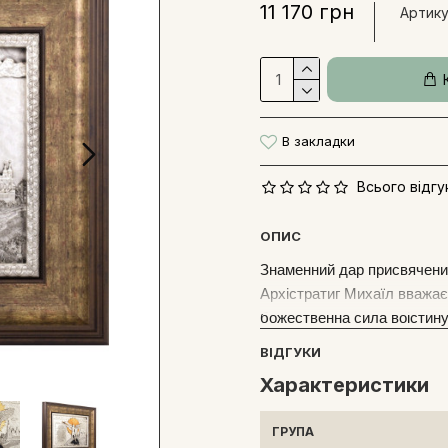
11 170 грн
Артику
В закладки
Всього відгук
ОПИС
Знаменний дар присвячени
Архістратиг Михаїл вважаєт
божественна сила воістину 
Архангела з молитвою за Ук
ВІДГУКИ
Києво-Печерською лаврою.
Характеристики
заснований 1051 року ченця
центром поширення й утверд
ГРУПА
отримав статус «лаври» - 