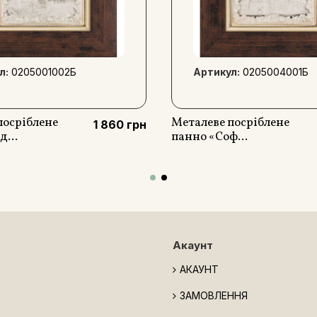
л:
0205001002Б
Артикул:
0205004001Б
посріблене
Металеве посріблене
1 860 грн
...
панно «Соф...
Акаунт
АКАУНТ
ЗАМОВЛЕННЯ