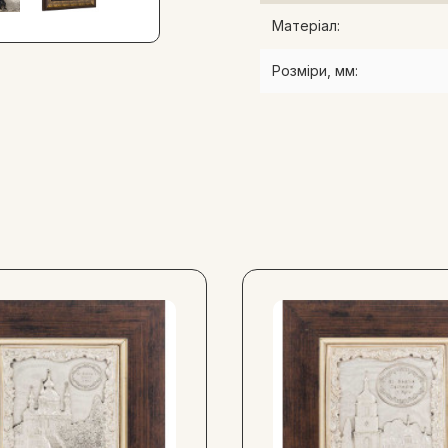
Михаїла, обрамлена промен
Матеріал:
Величний образ ширяє над 
розташована молитва. Ошат
Розміри, мм:
одяг. Тонкість ювелірної р
орнаменту. Цей виняткови
помічником. Він має сакра