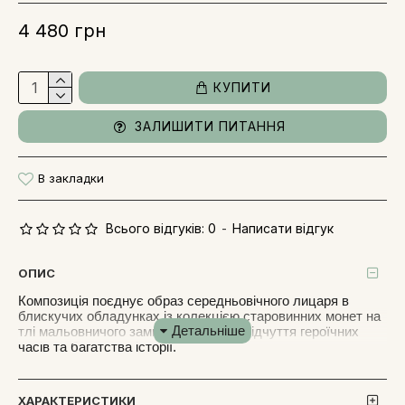
4 480 грн
КУПИТИ
ЗАЛИШИТИ ПИТАННЯ
В закладки
Всього відгуків: 0
-
Написати відгук
ОПИС
Композиція поєднує образ середньовічного лицаря в
блискучих обладунках із колекцією старовинних монет на
тлі мальовничого замку, створюючи відчуття героїчних
часів та багатства історії.
Картина виготовлена сублімаційним способом на металі.
ХАРАКТЕРИСТИКИ
На задньому плані картини зображений величний