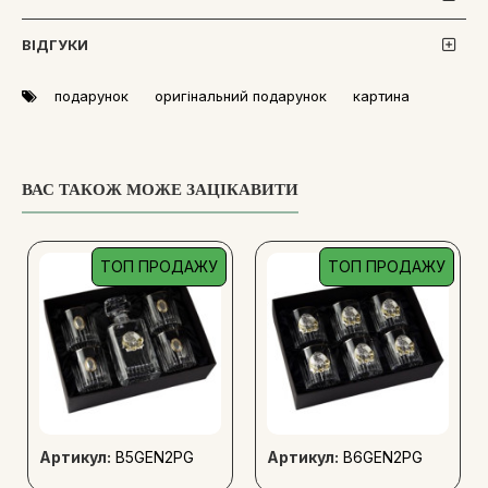
середньовічний замок
з високими вежами та мурами. На
передньому плані зображена постать
лицаря в сяючих
ВІДГУКИ
металевих обладунках
.
На фоні картини розміщена колекція металевих
подарунок
оригінальний подарунок
картина
реплік
старовинних монет
. Серед них можна розрізнити
більші
сріблясті монети
(талери) з зображеннями
портретів, гербів та символів того часу, а також кілька
менших золотистих монет
, що додають композиції
блиску та цінності. Різне походження та дизайн монет
ВАС ТАКОЖ МОЖЕ ЗАЦІКАВИТИ
натякають на широту історичних зв'язків та багатство
епохи.
Ця композиція є чудовим подарунком для тих, хто
ТОП ПРОДАЖУ
ТОП ПРОДАЖУ
захоплюється історією, лицарством, середньовіччям та
колекціонуванням. Поєднання вражаючого образу лицаря,
мальовничого замку та старовинних монет створює
неповторну атмосферу легенд та героїчних подвигів.
Подарунок стане оригінальною та значущою прикрасою
інтер'єру.
Матеріали: художній розпис металом
Артикул:
B5GEN2PG
Артикул:
B6GEN2PG