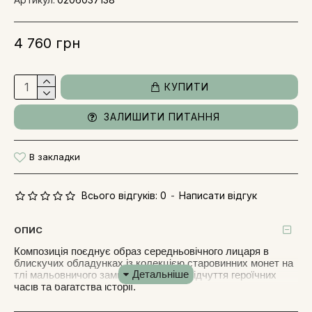
4 760 грн
КУПИТИ
ЗАЛИШИТИ ПИТАННЯ
В закладки
Всього відгуків: 0
-
Написати відгук
ОПИС
Композиція поєднує образ середньовічного лицаря в
блискучих обладунках із колекцією старовинних монет на
тлі мальовничого замку, створюючи відчуття героїчних
часів та багатства історії.
Картина виготовлена сублімаційним способом на металі.