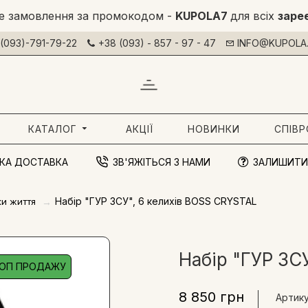
е замовлення за промокодом -
KUPOLA7
для всіх
заре
(093)-791-79-22
+38 (093) - 857 - 97 - 47
INFO@KUPOLA.
КАТАЛОГ
АКЦІЇ
НОВИНКИ
СПІВ
КА ДОСТАВКА
ЗВ'ЯЖІТЬСЯ З НАМИ
ЗАЛИШИТИ
Набір "ГУР ЗСУ", 6 келихів BOSS CRYSTAL
ки життя
Набір "ГУР ЗС
ОП ПРОДАЖУ
8 850 грн
Артику