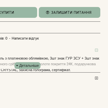
КУПИТИ
ЗАЛИШИТИ ПИТАННЯ
ів: 0
-
Написати відгук
таль з платиновою облямівкою, 3шт знак ГУР ЗСУ + 3шт знак
ного срібла проби 925, золоте покриття 24К, подарункова
CRYSTAL, захисна голограма, сертифікат.