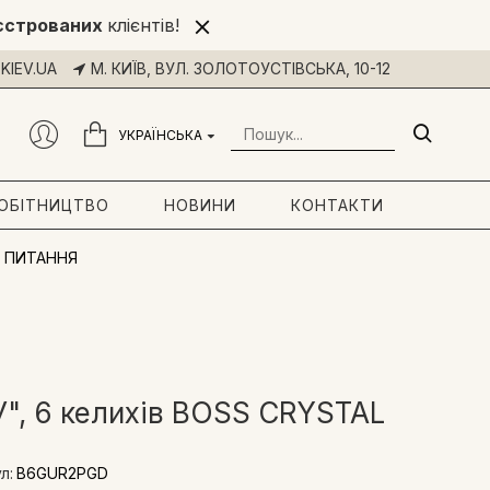
єстрованих
клієнтів!
KIEV.UA
М. КИЇВ, ВУЛ. ЗОЛОТОУСТІВСЬКА, 10-12
УКРАЇНСЬКА
РОБІТНИЦТВО
НОВИНИ
КОНТАКТИ
 ПИТАННЯ
У", 6 келихів BOSS CRYSTAL
л:
B6GUR2PGD