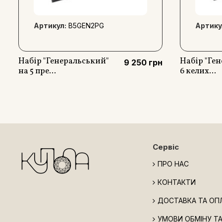
Артикул:
B5GEN2PG
Артику
Набір "Генеральський"
Набір "Ген
9 250 грн
на 5 пре...
6 келих...
Сервіс
ПРО НАС
КОНТАКТИ
ДОСТАВКА ТА ОП
УМОВИ ОБМІНУ Т