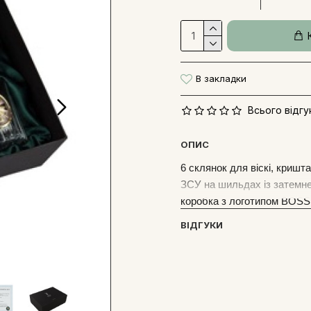
В закладки
Всього відгук
ОПИС
6 склянок для віскі, криш
ЗСУ на шильдах із затемне
коробка з логотипом BOSS 
ВІДГУКИ