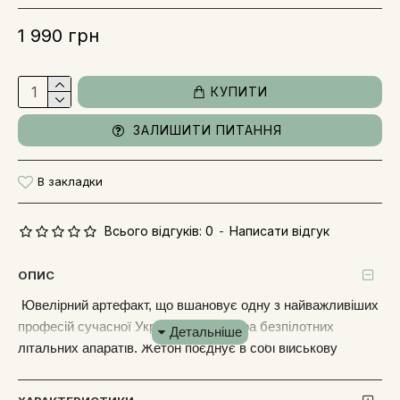
1 990 грн
КУПИТИ
ЗАЛИШИТИ ПИТАННЯ
В закладки
Всього відгуків: 0
-
Написати відгук
ОПИС
Ювелірний артефакт, що вшановує одну з найважливіших
професій сучасної України - оператора безпілотних
літальних апаратів. Жетон поєднує в собі військову
символіку, державні символи та високу ювелірну
майстерність.