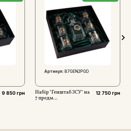
ить у ролі подарунка для медичних працівників, в ролі
л поваги та вдячності.
ENSO з металевою мініатюрою, футляр з металевою
Артикул:
B7GEN2PGD
Набір "Генштаб ЗСУ" на
9 850 грн
12 750 грн
7 предм...