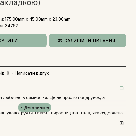
накладкою)
и:
175.00mm x 45.00mm x 23.00mm
л:
34752
КУПИТИ
ЗАЛИШИТИ ПИТАННЯ
ів: 0
-
Написати відгук
 любителів символіки. Це не просто подарунок, а
ишуканої ручки TENSO виробництва Італії, яка оздоблена
іатюрою з емблемою медицини та брендованим футляром.
адено символ медицини - посох Асклепія (Ескулапа). Це