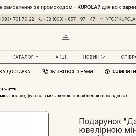
е замовлення за промокодом -
KUPOLA7
для всіх
заре
(093)-791-79-22
+38 (093) - 857 - 97 - 47
INFO@KUPOLA.
КАТАЛОГ
АКЦІЇ
НОВИНКИ
СПІВ
КА ДОСТАВКА
ЗВ'ЯЖІТЬСЯ З НАМИ
ЗАЛИШИТИ
ки життя
 мініатюрою, футляр з металевою посрібленою накладкою)
Подарунок "Да
ювелірною мі