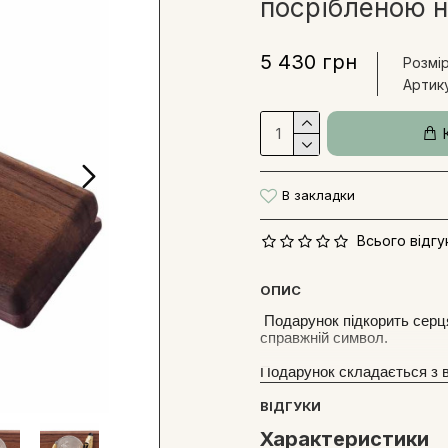
посрібленою 
5 430 грн
Розмір
Артику
В закладки
Всього відгук
ОПИС
Подарунок підкорить серця
справжній символ.
Подарунок складається з в
металевою ювелірною мін
ВІДГУКИ
В ювелірну мініатюру закл
Характеристики