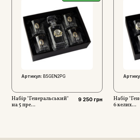
Артикул:
B5GEN2PG
Артику
Набір "Генеральський"
Набір "Ген
9 250 грн
на 5 пре...
6 келих...