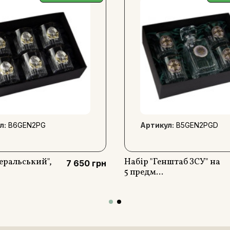
Така ручка ідеально підход
презенту лікарям, як симво
До сету входять: ручка T
посрібленою накладкою.
л:
B6GEN2PG
Артикул:
B5GEN2PGD
еральський",
Набір "Генштаб ЗСУ" на
7 650 грн
5 предм...