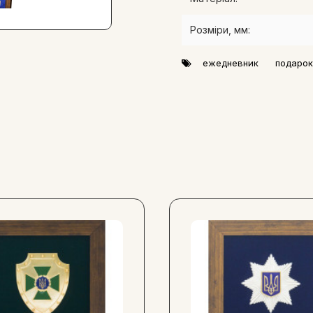
права та патріотів, які цін
особистої колекції або як 
Розміри, мм:
кожному рішенні.
ежедневник
подарок