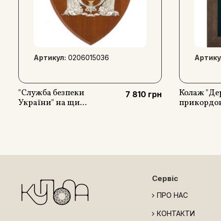
Артикул:
0206015036
Артику
"Служба безпеки
Колаж "Д
7 810 грн
України" на щи...
прикордон
Сервіс
ПРО НАС
КОНТАКТИ