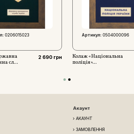
л:
0206015023
Артикул:
0504000096
ержавна
Колаж «Національна
2 690 грн
на сл...
поліція»...
Акаунт
АКАУНТ
ЗАМОВЛЕННЯ