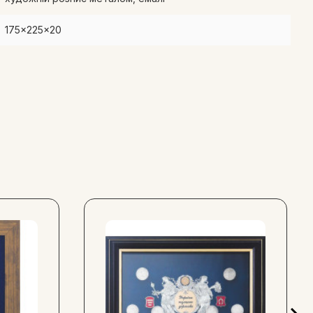
ують високі стандарти права і порядку. Придбайте його для
подарунок, що надихає на справедливість і мудрість у
175x225x20