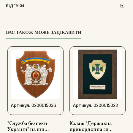
установ, так і для осель громадян, які пишаються своєю
ВІДГУКИ
історичною та культурною спадщиною.
Ця робота вишукано відображає століття традицій та
ідентичності, які є важливими для українського народу,
ВАС ТАКОЖ МОЖЕ ЗАЦІКАВИТИ
тому стане значущим подарунком для кожного патріота.
Використовуючи подарунок “Тризуб” у декорі, можна
продемонструвати повагу до української історії та гордість
за приналежність до української нації.
Якщо ви хочете внести штрих національного колориту у
ваш офісний простір чи додати нотку елегантності в
домашнє оточення, цей колаж є ідеальним вибором.
Артикул:
0206015036
Артикул:
0206015023
"Служба безпеки
Колаж "Державна
України" на щи...
прикордонна сл...