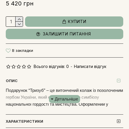
5 420 грн
КУПИТИ
ЗАЛИШИТИ ПИТАННЯ
В закладки
Всього відгуків: 0
-
Написати відгук
ОПИС
Подарунок “Тризуб” – це витончений колаж із позолоченим
гербом України, який є прагненням до симбіозу
національної гордості та мистецтва. Оформлений у
багатошарову дерев'яну раму з інкрустацією, на тлі
елегантного посрібленого фону, цей колаж стане перлиною
ХАРАКТЕРИСТИКИ
будь-якого інтер'єру. Він підійде як для державних