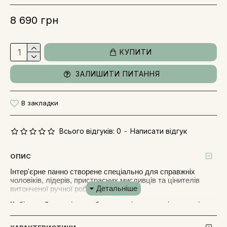
8 690 грн
КУПИТИ
ЗАЛИШИТИ ПИТАННЯ
В закладки
Всього відгуків: 0
-
Написати відгук
ОПИС
Інтер'єрне панно створене спеціально для справжніх
чоловіків, лідерів, пристрасних мисливців та цінителів
витонченої ручної роботи.
Кабінетний сувенір уособлює первісну чоловічу енергію,
азарт, відвагу та тріумф перемоги. Завдяки
монументальному дизайну, бездоганному опрацюванню