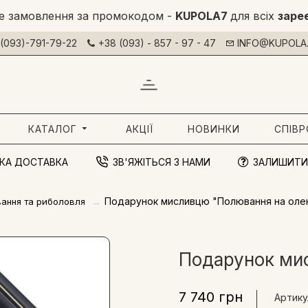
е замовлення за промокодом -
KUPOLA7
для всіх
заре
(093)-791-79-22
+38 (093) - 857 - 97 - 47
INFO@KUPOLA.
КАТАЛОГ
АКЦІЇ
НОВИНКИ
СПІВ
КА ДОСТАВКА
ЗВ'ЯЖІТЬСЯ З НАМИ
ЗАЛИШИТИ
Подарунок мисливцю "Полювання на оле
вання та риболовля
Подарунок ми
7 740 грн
Артику