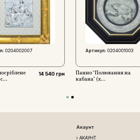
л:
0204002007
Артикул:
0204001003
посріблене
Панно "Полювання на
14 540 грн
...
кабана" (х...
Акаунт
АКАУНТ