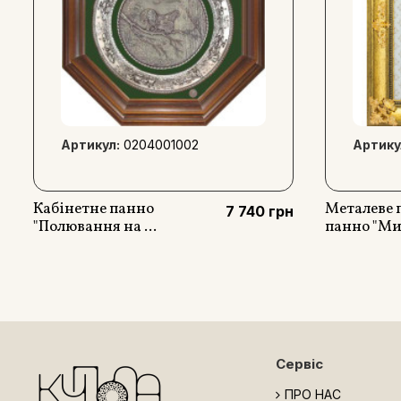
Артикул:
0204001002
Артику
Кабінетне панно
Металеве 
7 740 грн
"Полювання на ...
панно "Мис
Сервіс
ПРО НАС