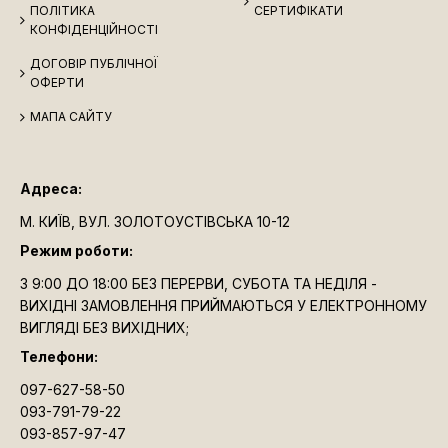
і відчути в моменті смак перемоги і велич історії.
ПОЛІТИКА
СЕРТИФІКАТИ
КОНФІДЕНЦІЙНОСТІ
Це штучний товар з обмеженим тиражем, шо
ДОГОВІР ПУБЛІЧНОЇ
супроводжується сертифікатом.
ОФЕРТИ
Кришталь: виробництво RCR Cristalleria Italiana -
МАПА САЙТУ
італійський бренд є провідним виробником кришталю.
Переваги посуду RCR : неперевершена якість та
міцність,кришталево чиста прозорість, музичний дзвін.
Адреса:
(Графин 750 мл.; стакан 300 мл.)
М. КИЇВ, ВУЛ. ЗОЛОТОУСТІВСЬКА 10-12
Режим роботи:
З 9:00 ДО 18:00 БЕЗ ПЕРЕРВИ, СУБОТА ТА НЕДІЛЯ -
ВИХІДНІ ЗАМОВЛЕННЯ ПРИЙМАЮТЬСЯ У ЕЛЕКТРОННОМУ
ВИГЛЯДІ БЕЗ ВИХІДНИХ;
Телефони:
097-627-58-50
093-791-79-22
093-857-97-47