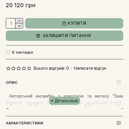
20 120 грн
КУПИТИ
ЗАЛИШИТИ ПИТАННЯ
В закладки
Всього відгуків: 0
-
Написати відгук
ОПИС
Авторський ансамбль з кришталю та металу "Знак
України" підкорить серця любителів української історії.
Легенда, що тягнеться з далеких часі про наш тризуб
надихнула ювелірів на його втілення у благородному
ХАРАКТЕРИСТИКИ
металі.