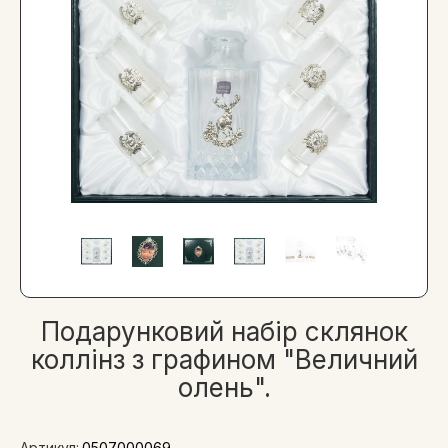
Подарунковий набір склянок
коллінз з графином "Величний
олень".
Артикул:
0507000069