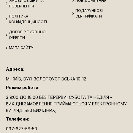
УМОВИ ОБМІНУ ТА
ПОВІДОМЛЕННЯ
супроводжується сертифікатом.
ПОВЕРНЕННЯ
ПОДАРУНКОВІ
Кришталь: виробництво RCR Cristalleria Italiana -
ПОЛІТИКА
СЕРТИФІКАТИ
КОНФІДЕНЦІЙНОСТІ
італійський бренд є провідним виробником кришталю.
Переваги посуду RCR : неперевершена якість та міцність,
ДОГОВІР ПУБЛІЧНОЇ
кришталево чиста прозорість, музичний дзвін. (Графин
ОФЕРТИ
750 мл.; стакан 300 мл.)
МАПА САЙТУ
Адреса:
М. КИЇВ, ВУЛ. ЗОЛОТОУСТІВСЬКА 10-12
Режим роботи:
З 9:00 ДО 18:00 БЕЗ ПЕРЕРВИ, СУБОТА ТА НЕДІЛЯ -
ВИХІДНІ ЗАМОВЛЕННЯ ПРИЙМАЮТЬСЯ У ЕЛЕКТРОННОМУ
ВИГЛЯДІ БЕЗ ВИХІДНИХ;
Телефони:
097-627-58-50