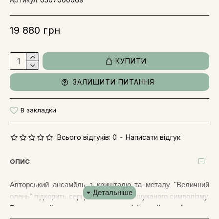
19 880 грн
КУПИТИ
ЗАЛИШИТИ ПИТАННЯ
В закладки
Всього відгуків: 0
-
Написати відгук
ОПИС
Авторський ансамбль з кришталю та металу "Величний
олень" підкорить серця любителів вишуканого символізму.
Благородний олень надихнув ювелірів на його втілення у