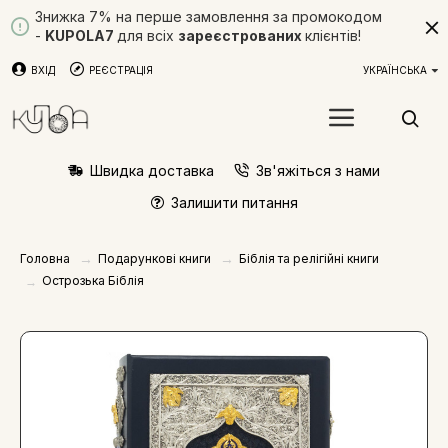
Знижка 7% на перше замовлення за промокодом
-
KUPOLA7
для всіх
зареєстрованих
клієнтів!
ВХІД
РЕЄСТРАЦІЯ
УКРАЇНСЬКА
Швидка доставка
Зв'яжіться з нами
Залишити питання
Подарункові книги
Біблія та релігійні книги
Головна
Острозька Біблія