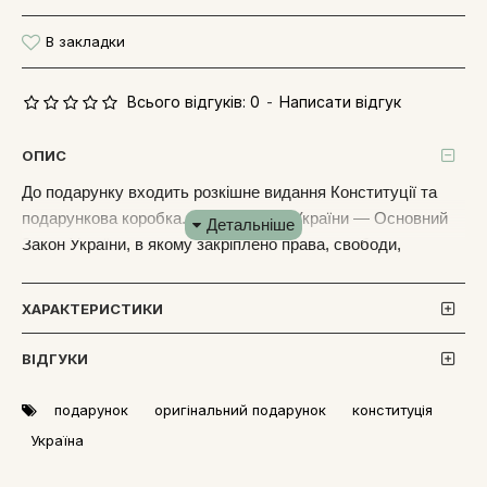
В закладки
Всього відгуків: 0
-
Написати відгук
ОПИС
До подарунку входить розкішне видання Конституції та
подарункова коробка.
⠀
Конституція України — Основний
Закон України, в якому закріплено права, свободи,
обов’язки її громадян та засади економічного, політичного,
соціального й духовного життя суспільства.
⠀
У сучасній
ХАРАКТЕРИСТИКИ
високотехнологічній друкарні було надруковано
оригінальний текст на високоякісному папері.
⠀
Дизайнери
ВІДГУКИ
презентували книгу "Конституція України" у
подарунковому оформленні, розробленому безпосередньо
подарунок
оригінальний подарунок
конституція
для цього видання. Книгу вбрано у шкіряні палітурки
Україна
ручної роботи, що оздоблені блінтовим та золотим
тисненням, прикрашені позолоченим металевим Тризубом.