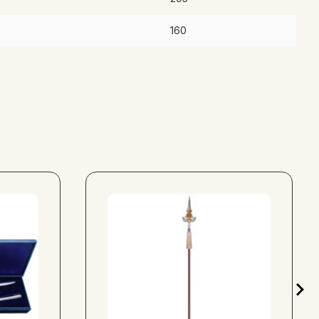
огруддя "Велика Княгиня Ольга", щоб кожен день мати
ся втіленням культурної спадщини прямо у вас вдома.
160