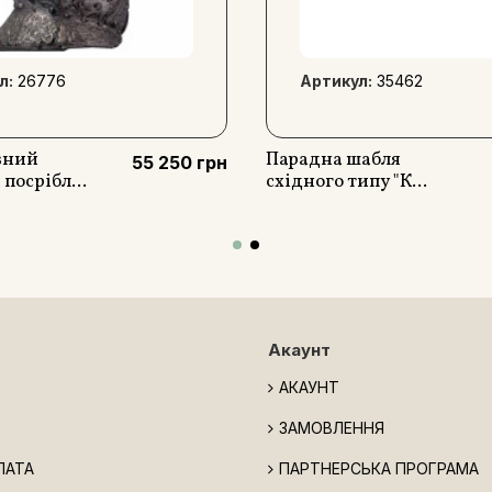
л:
26776
Артикул:
35462
вний
Парадна шабля
55 250 грн
посрібл...
східного типу "К...
Акаунт
АКАУНТ
ЗАМОВЛЕННЯ
ЛАТА
ПАРТНЕРСЬКА ПРОГРАМА