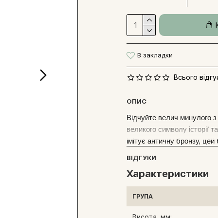
В закладки
Всього відгук
ОПИС
Відчуйте велич минулого з
великого символу історії т
імітує античну бронзу, це
складними орнаментами та 
ВІДГУКИ
сили та мудрості, ця стату
Характеристики
будучи ідеальним вибором 
поважає велику спадщину у
ГРУПА
центральною фігурою будь-
особистої бібліотеки або к
Висота, мм: