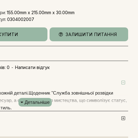
ри:
155.00mm x 215.00mm x 30.00mm
ул:
0304002007
КУПИТИ
ЗАЛИШИТИ ПИТАННЯ
ів: 0
-
Написати відгук
кожній деталі.
Щоденник "Служба зовнішньої розвідки
сесуар, а справжній витвір мистецтва, що символізує статус,
стиль.
 виготовлено вручну з натуральної італійської шкіри
ви. Палітурки пленера прикрашені золотим та блінтовим
алевою накладкою з емблемою Служби зовнішньої розвідки