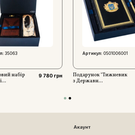
л:
35063
Артикул:
0501006001
вий набір
Подарунок "Тижневик
9 780 грн
...
з Державн...
Акаунт