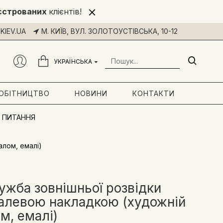
єстрованих
клієнтів!
KIEV.UA
М. КИЇВ, ВУЛ. ЗОЛОТОУСТІВСЬКА, 10-12
УКРАЇНСЬКА
РОБІТНИЦТВО
НОВИНИ
КОНТАКТИ
 ПИТАННЯ
лом, емалі)
жба зовнішньої розвідки
талевою накладкою (художній
м, емалі)