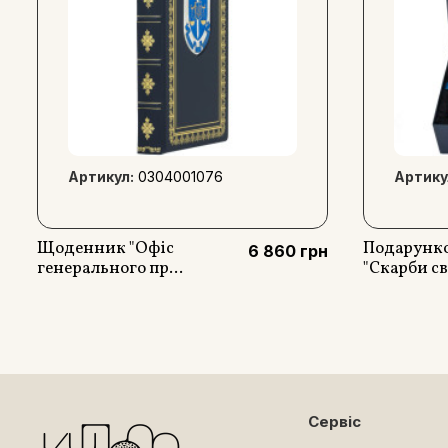
Артикул:
0304001076
Артику
Щоденник "Офіс
Подарунко
6 860 грн
генерального пр...
"Скарби сві
Сервіс