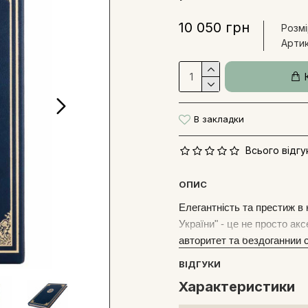
10 050 грн
Розмі
Артик
В закладки
Всього відгук
ОПИС
Елегантність та престиж в 
України" - це не просто ак
авторитет та бездоганний 
ВІДГУКИ
Обкладинку щоденника було
майстрами палітурної спра
Характеристики
тисненням, оздоблені мет