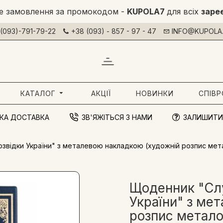
е замовлення за промокодом -
KUPOLA7
для всіх
заре
(093)-791-79-22
+38 (093) - 857 - 97 - 47
INFO@KUPOLA.
КАТАЛОГ
АКЦІЇ
НОВИНКИ
СПІВ
КА ДОСТАВКА
ЗВ'ЯЖІТЬСЯ З НАМИ
ЗАЛИШИТИ
звідки України" з металевою накладкою (художній розпис мета
Щоденник "Слу
України" з ме
розпис метало