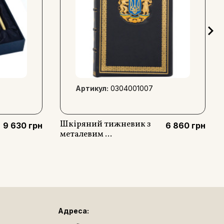
Артикул:
0304001007
Шкіряний тижневик з
9 630 грн
6 860 грн
металевим ...
Адреса: