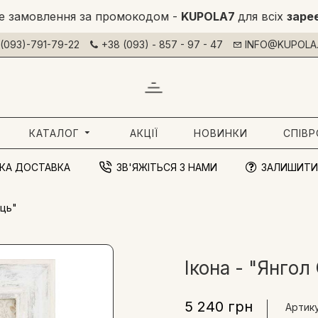
е замовлення за промокодом -
KUPOLA7
для всіх
заре
(093)-791-79-22
+38 (093) - 857 - 97 - 47
INFO@KUPOLA.
КАТАЛОГ
АКЦІЇ
НОВИНКИ
СПІВ
КА ДОСТАВКА
ЗВ'ЯЖІТЬСЯ З НАМИ
ЗАЛИШИТИ
ець"
Ікона - "Янго
5 240 грн
Артику