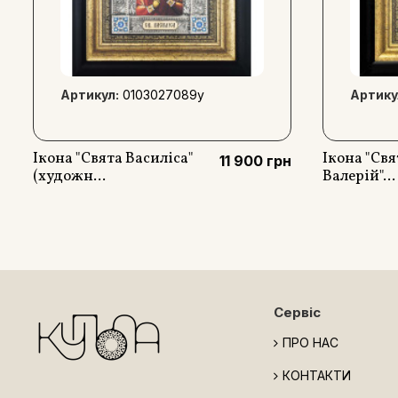
Артикул:
0103027089y
Артику
Ікона "Свята Василіса"
Ікона "Св
11 900 грн
(художн...
Валерій"...
Сервіс
ПРО НАС
КОНТАКТИ