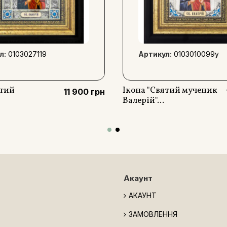
л:
0103027119
Артикул:
0103010099y
ятий
Ікона "Святий мученик
11 900 грн
Валерій"...
Акаунт
АКАУНТ
ЗАМОВЛЕННЯ