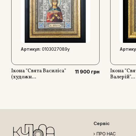
Артикул:
0103027089y
Артику
Ікона "Свята Василіса"
Ікона "Св
11 900 грн
(художн...
Валерій"...
Сервіс
ПРО НАС