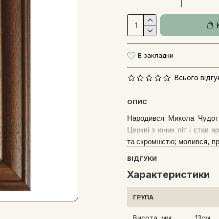
В закладки
Всього відгук
ОПИС
Народився Микола Чудотв
Церкві з юних літ і став 
та скромністю; молився, п
та старим, здоровим та 
ВІДГУКИ
стражденних. У глибокій 
Характеристики
християнський світ своєю
виховання дітей, про від
ГРУПА
злиднів і бідності, про ман
православної віри, про звіл
Висота, мм:
13см