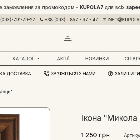
е замовлення за промокодом -
KUPOLA7
для всіх
заре
(093)-791-79-22
+38 (093) - 857 - 97 - 47
INFO@KUPOLA.
КАТАЛОГ
АКЦІЇ
НОВИНКИ
СПІВ
КА ДОСТАВКА
ЗВ'ЯЖІТЬСЯ З НАМИ
ЗАЛИШИТИ
орець"
Ікона "Микола
1 250 грн
Артику