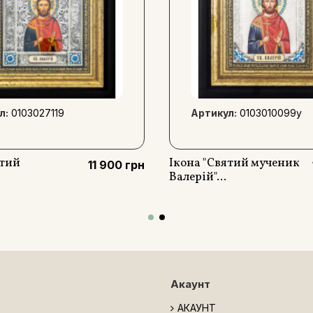
л:
0103027119
Артикул:
0103010099y
ятий
Ікона "Святий мученик
11 900 грн
Валерій"...
Акаунт
АКАУНТ