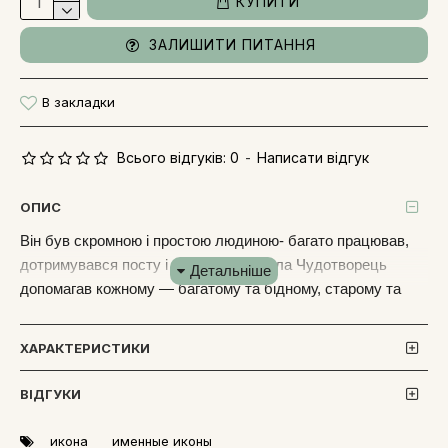
КУПИТИ
ЗАЛИШИТИ ПИТАННЯ
В закладки
Всього відгуків: 0
-
Написати відгук
ОПИС
Він був скромною і простою людиною- багато працював,
дотримувався посту і молився. Микола Чудотворець
допомагав кожному — багатому та бідному, старому та
юному, хворому та здоровому. Але найважливіше -
зцілював тих, хто приходить від гріховних думок. Вже в
ХАРАКТЕРИСТИКИ
глибокій старості спокійно подався до Господа. Біля ікони
Миколи Чудотворця просять благополуччя для дітей та
ВІДГУКИ
сім'ї, благають про порятунок від жебрацтва та бідності,
про відворот від блудних помислів та різних зазіхань. Ікона
икона
именные иконы