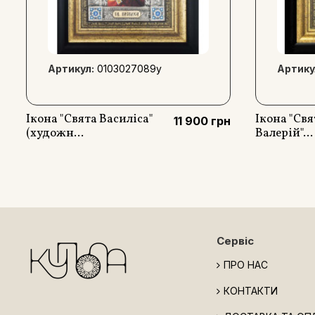
Артикул:
0103027089y
Артику
Ікона "Свята Василіса"
Ікона "Св
11 900 грн
(художн...
Валерій"...
Сервіс
ПРО НАС
КОНТАКТИ