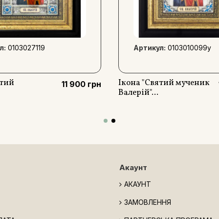
л:
0103027119
Артикул:
0103010099y
ятий
Ікона "Святий мученик
11 900 грн
Валерій"...
Акаунт
АКАУНТ
ЗАМОВЛЕННЯ