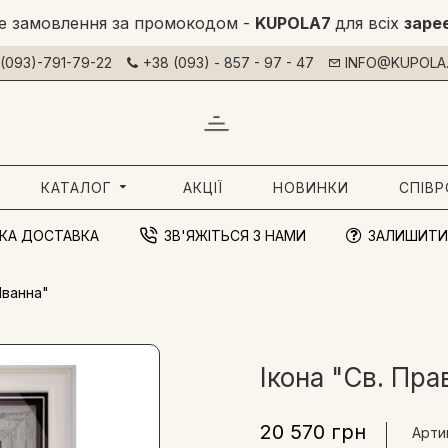
е замовлення за промокодом -
KUPOLA7
для всіх
заре
(093)-791-79-22
+38 (093) - 857 - 97 - 47
INFO@KUPOLA.
КАТАЛОГ
АКЦІЇ
НОВИНКИ
СПІВ
КА ДОСТАВКА
ЗВ'ЯЖІТЬСЯ З НАМИ
ЗАЛИШИТИ
Іванна"
Ікона "Св. Пра
20 570 грн
Арти