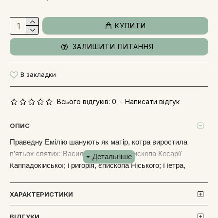
КУПИТИ
ЗАЛИШИТИ ПИТАННЯ
В закладки
Всього відгуків: 0
-
Написати відгук
ОПИС
Праведну Емілію шанують як матір, котра виростила
п’ятьох святих: Василія Великого, єпископа Кесарії
Каппадокійської; Григорія, єпископа Ніського; Петра,
єпископа Севастійського; преподобну Макріну Молодшу і
блаженну Феосевію.
⠀
Свята Емілія Кесарійська
ХАРАКТЕРИСТИКИ
вважається покровителькою жінок і дівчат, які носять це
ім'я.
⠀
Ікона святої Емілії символізує материнську любов,
ВІДГУКИ