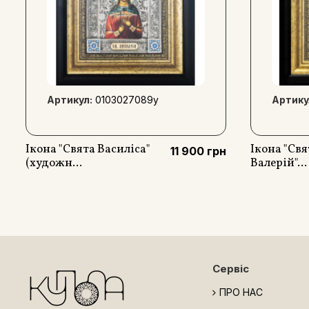
Артикул:
0103027089y
Артику
Ікона "Свята Василіса"
Ікона "Св
11 900 грн
(художн...
Валерій"...
Сервіс
ПРО НАС