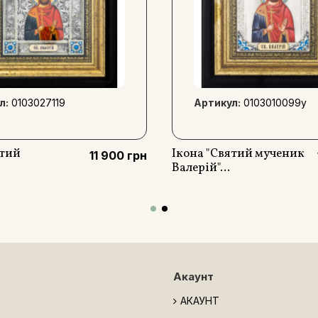
л:
0103027119
Артикул:
0103010099y
ятий
Ікона "Святий мученик
11 900 грн
Валерій"...
Акаунт
АКАУНТ