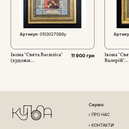
Артикул:
0103027089y
Артику
Ікона "Свята Василіса"
Ікона "Св
11 900 грн
(художн...
Валерій"...
Сервіс
ПРО НАС
КОНТАКТИ