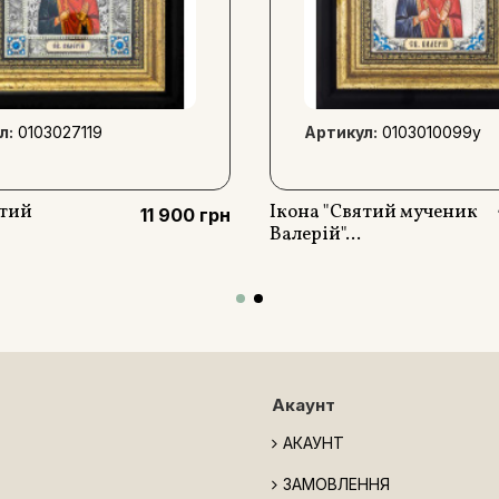
л:
0103027119
Артикул:
0103010099y
ятий
Ікона "Святий мученик
11 900 грн
Валерій"...
Акаунт
АКАУНТ
ЗАМОВЛЕННЯ