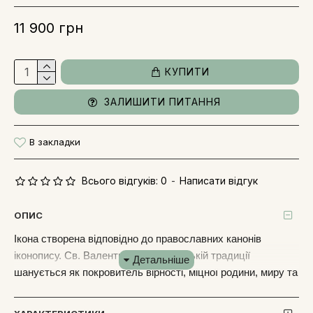
11 900 грн
КУПИТИ
ЗАЛИШИТИ ПИТАННЯ
В закладки
Всього відгуків: 0
-
Написати відгук
ОПИС
Ікона створена відповідно до православних канонів
іконопису. Св. Валентин у християнській традиції
шанується як покровитель вірності, міцної родини, миру та
щирої любові. Завдяки ювелірному оформленню та
використанню шляхетних матеріалів, цей образ має