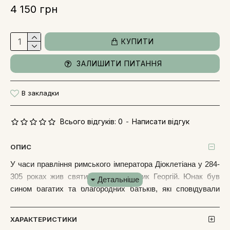
4 150 грн
КУПИТИ
ЗАЛИШИТИ ПИТАННЯ
В закладки
Всього відгуків: 0
-
Написати відгук
ОПИС
У часи правління римського імператора Діоклетіана у 284-
305 роках жив святий великомученик Георгій. Юнак був
сином багатих та благородних батьків, які сповідували
християнську віру. Коли святий був ще дитиною, за
сповідання Христа його отця закатували. Коли Георгій
ХАРАКТЕРИСТИКИ
Побєдоносець здобув блискучу освіту, у 20 років став