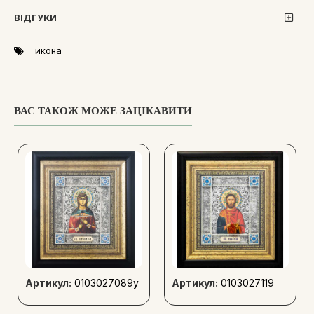
одним із найближчих до імператора, він відрізнявся міцною
ВІДГУКИ
статурою, красою та мужністю.
икона
ВАС ТАКОЖ МОЖЕ ЗАЦІКАВИТИ
Артикул:
0103027089y
Артикул:
0103027119