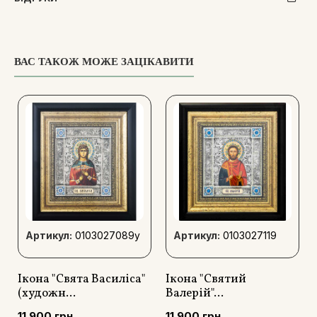
він привів до Христа багатьох язичників і багатьох
грішників спонукав покаятися у своїх гріхах.
ВАС ТАКОЖ МОЖЕ ЗАЦІКАВИТИ
Артикул:
0103027089y
Артикул:
0103027119
Ікона "Свята Василіса"
Ікона "Святий
(художн...
Валерій"...
11 900 грн
11 900 грн