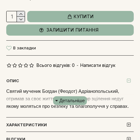
КУПИТИ
ЗАЛИШИТИ ПИТАННЯ
В закладки
Всього відгуків: 0
-
Написати відгук
ОПИС
Святий мученик Богдан (Феодот) Адріанопольський,
отримав за своє життя від Господа дар зцілення недуг
якому моляться про безпеку та благополуччя у справах.
Іменна ікона для чоловіка з ім'ям Богдан стане опорою у
житті та допомогою. З нею він набуде здоров'я,
ХАРАКТЕРИСТИКИ
просування по службі та благополуччя. Святий Богдан жив
у місті Анкірі Галатійській. Своїми вченнями та бесідами
ВІДГУКИ