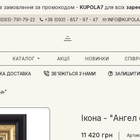
е замовлення за промокодом -
KUPOLA7
для всіх
заре
(093)-791-79-22
+38 (093) - 857 - 97 - 47
INFO@KUPOLA.
КАТАЛОГ
АКЦІЇ
НОВИНКИ
СПІВ
КА ДОСТАВКА
ЗВ'ЯЖІТЬСЯ З НАМИ
ЗАЛИШИТИ
ць"
Ікона - "Ангел
11 420 грн
Артик