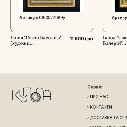
Артикул:
0103027089y
Артику
Ікона "Свята Василіса"
Ікона "Св
11 900 грн
(художн...
Валерій"...
Сервіс
ПРО НАС
КОНТАКТИ
ДОСТАВКА ТА ОП